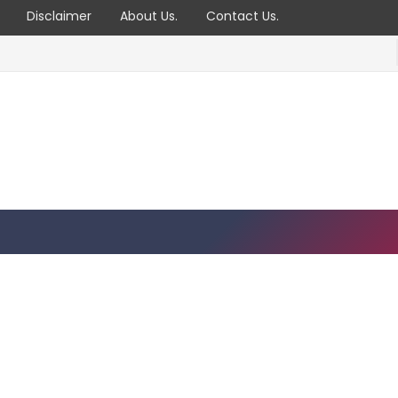
Disclaimer
About Us.
Contact Us.
ஊத்