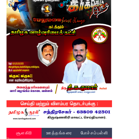
சூளகிரி
ஊத்தங்கரை
போச்சம்பள்ளி