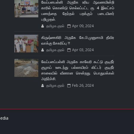
வேப்பனபள்ளி அருகே உரிய ஆவணமின்றி
காரில் கொண்டு செல்லப்பட்ட ரூ. 4 இலட்சம்
பணத்தை தேர்தல் பறக்கும் படையினர்
பறிமுதல்.
தமிழக குரல்
Apr 09, 2024
கிருஷ்ணகிரி அருகே கே.பி.முனுசாமி தீவிர
வாக்கு சேகரிப்பு !!
தமிழக குரல்
Apr 03, 2024
வேப்பனப்பள்ளி அருகே காவேரி கூட்டு குடிநீர்
குழாய் உடைந்து பல்லாயிரம் லிட்டர் குடிநீர்
சாலையில் வீணான சென்றது. பொதுமக்கள்
அதிர்ச்சி.
தமிழக குரல்
Feb 26, 2024
edia