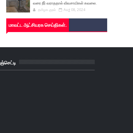
வரை நீர் வராததால் விவசாயிகள் கவலை.
தமிழக குரல்
Aug 08, 2024
மாவட்ட ஆட்சியரக செய்திகள்.
ஞ்செட்டி