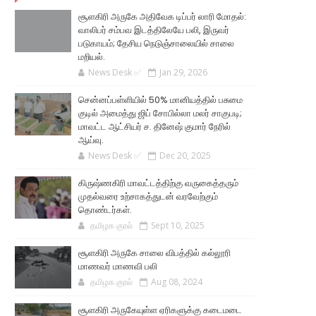
சூளகிரி அருகே அதிவேக டிப்பர் லாரி மோதல்:
வாலிபர் சம்பவ இடத்திலேயே பலி, இருவர்
படுகாயம்; தேசிய நெடுஞ்சாலையில் சாலை
மறியல்.
News Desk ✅
Jan 29, 2026
சென்னப்பள்ளியில் 50% மானியத்தில் பசுமை
குடில் அமைத்து ஜிப் சோபில்லா மலர் சாகுபடி;
மாவட்ட ஆட்சியர் ச. தினேஷ் குமார் நேரில்
ஆய்வு.
News Desk ✅
Dec 20, 2025
கிருஷ்ணகிரி மாவட்டத்திற்கு வருகைத்தரும்
முதல்வரை உற்சாகத்துடன் வரவேற்கும்
தொண்டர்கள்.
தமிழக குரல்
Sept 10, 2025
சூளகிரி அருகே சாலை விபத்தில் கல்லூரி
மாணவர் மாணவி பலி
தமிழக குரல்
Aug 08, 2024
சூளகிரி அருகேயுள்ள ஏரிகளுக்கு கடைமடை