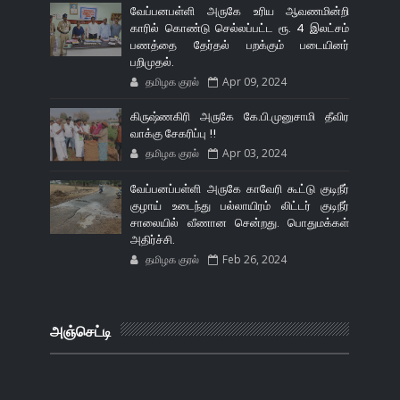
வேப்பனபள்ளி அருகே உரிய ஆவணமின்றி
காரில் கொண்டு செல்லப்பட்ட ரூ. 4 இலட்சம்
பணத்தை தேர்தல் பறக்கும் படையினர்
பறிமுதல்.
தமிழக குரல்
Apr 09, 2024
கிருஷ்ணகிரி அருகே கே.பி.முனுசாமி தீவிர
வாக்கு சேகரிப்பு !!
தமிழக குரல்
Apr 03, 2024
வேப்பனப்பள்ளி அருகே காவேரி கூட்டு குடிநீர்
குழாய் உடைந்து பல்லாயிரம் லிட்டர் குடிநீர்
சாலையில் வீணான சென்றது. பொதுமக்கள்
அதிர்ச்சி.
தமிழக குரல்
Feb 26, 2024
அஞ்செட்டி