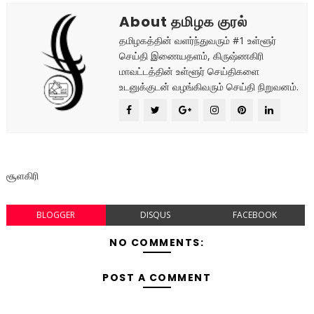
About தமிழக குரல்
தமிழகத்தின் வளர்ந்துவரும் #1 உள்ளூர்
செய்தி இணையதளம், கிருஷ்ணகிரி
மாவட்டத்தின் உள்ளூர் செய்திகளை
உடனுக்குடன் வழங்கிவரும் செய்தி நிறுவனம்.
சூளகிரி
BLOGGER
DISQUS
FACEBOOK
NO COMMENTS:
POST A COMMENT