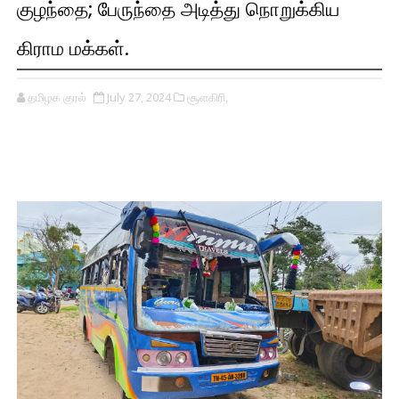
குழந்தை; பேருந்தை அடித்து நொறுக்கிய
கிராம மக்கள்.
தமிழக குரல்
July 27, 2024
சூளகிரி,