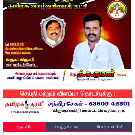
சூளகிரி
ஊத்தங்கரை
போச்சம்பள்ளி