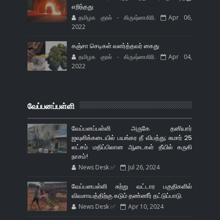
எறிந்தது
தமிழக குரல் - கிருஷ்ணகிரி.
Apr 06,
2022
கஞ்சா செடிகள் வளர்த்தவர் கைது
தமிழக குரல் - கிருஷ்ணகிரி.
Apr 04,
2022
வேப்பனப்பள்ளி
வேப்பனப்பள்ளி அருகே தனியார்
ஜவுளிக்கடையில் பயங்கர தீ விபத்து; சுமார் 25
லட்சம் மதிப்பிலான ஆடைகள் தீயில் கருகி
நாசம்!
News Desk ✅
Jul 26, 2024
வேப்பனபள்ளி சுற்று வட்டார பகுதிகளில்
விவசாயத்திற்கு கடும் தண்ணீர் தட்டுப்பாடு.
News Desk ✅
Apr 10, 2024