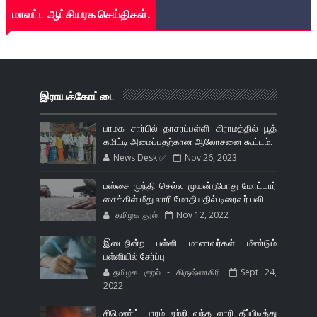
மாவட்ட ஆட்சியரக செய்திகள்.
இராயக்கோட்டை
பாமக சார்பில் தாசரப்பள்ளி கிராமத்தில் பூத்
கமிட்டி அமைப்பதற்கான ஆலோசனை கூட்டம்.
News Desk ✅
Nov 26, 2023
பஸ்சை முந்தி செல்ல முயன்றபோது மோட்டார்
சைக்கிள் மீது லாரி மோதியதில் டிரைவர் பலி.
தமிழக குரல்
Nov 12, 2022
இடைநின்ற பள்ளி மாணவர்கள் மீண்டும்
பள்ளியில் சேர்ப்பு
தமிழக குரல் - கிருஷ்ணகிரி.
Sept 24,
2022
சிமெண்ட் பாரம் ஏற்றி வந்த லாரி தீப்பிடித்து