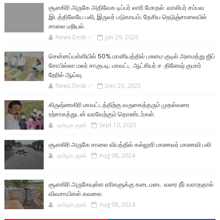
சூளகிரி அருகே அதிவேக டிப்பர் லாரி மோதல்: வாலிபர் சம்பவ
இடத்திலேயே பலி, இருவர் படுகாயம்; தேசிய நெடுஞ்சாலையில்
சாலை மறியல்.
News Desk ✅
Jan 29, 2026
சென்னப்பள்ளியில் 50% மானியத்தில் பசுமை குடில் அமைத்து ஜிப்
சோபில்லா மலர் சாகுபடி; மாவட்ட ஆட்சியர் ச. தினேஷ் குமார்
நேரில் ஆய்வு.
News Desk ✅
Dec 20, 2025
கிருஷ்ணகிரி மாவட்டத்திற்கு வருகைத்தரும் முதல்வரை
உற்சாகத்துடன் வரவேற்கும் தொண்டர்கள்.
தமிழக குரல்
Sept 10, 2025
சூளகிரி அருகே சாலை விபத்தில் கல்லூரி மாணவர் மாணவி பலி
தமிழக குரல்
Aug 08, 2024
சூளகிரி அருகேயுள்ள ஏரிகளுக்கு கடைமடை வரை நீர் வராததால்
விவசாயிகள் கவலை.
தமிழக குரல்
Aug 08, 2024